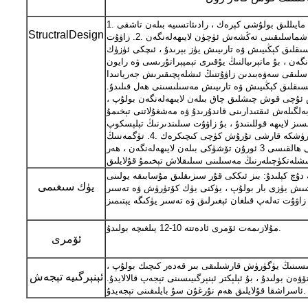
1. زاۋۇتنىڭ تۇڭىدا چوقۇم مەلۇم مايىللىق بولۇشى كېرەك ، رادىئاتسىيە بىلەن تاشقى
StructralDesign
ئۈزۈك زاۋۇتنىڭ مايىللىقى ۋە ماسلاشماسلىقىنى تەڭشەش ئۈچۈن لايىھەلەنگەن .2. زاۋۇت
ىقلىق كېڭىيىش ۋە تارىيىش يۈز بېرىدۇ ، ئىچكى ئۈزۈك
نگەن ، بۇ ماتېرىيالنىڭ يۇقىرى تېمپېراتۇرىسى ۋە رايون
سلىقى سەۋەبىدىن زاۋۇتنىڭ ئىشلەپچىقىرىش جەريانىدا
سىقلىق كېڭىيىش ۋە تارىيىش مەسىلىسىنى ھەل قىلىدۇ.
 ئۇچى قوش چىشلىق چاق بىلەن لايىھەلەنگەن بولۇپ ،
ەلگىلەش ئىقتىدارىنى قاندۇرىدۇ ۋە مەشغۇلاتنى تېخىمۇ
ز لايىھە قوللىنىدۇ ، بۇ زاۋۇت سىلىندىرنىڭ تېلېسكوپ
ئىقتىدارىغا ماس كېلىدۇ ، يۈرۈشكە قارشى تۇرۇش كۈچى كىچىكرەك .4. تۈگمەننىڭ
سىلىقلاش مېيى: توشۇشنىڭ سىرتقى ھالقىسى 3 ئورۇن تۆشۈكى بىلەن لايىھەلەنگەن ، ھەر
 دۇچ كېلىدۇ: بىز ئىككى قۇر سىزىقلىق مۇسابىقە يولىنى
يۈك سىغىمى
ىلىشىش يۈزى بار بولۇپ ، يۈكنى يۈك كۆتۈرۈش ۋە تەسىر
مۇلازىمەت ئۆمرى ئادەتتە 10-12 يىلغىچە بولىدۇ.
ئۆمرى
ىسىنىڭ يۈگۈرۈش قارشىلىقى بىر قەدەر كىچىك بولۇپ ،
ئېنېرگىيە تېجەش
ەن بولىدۇ ، بۇ ئېلېكتر ئېنېرگىيىسىنى تېجەپ قالالايدۇ.
ئاسراشقا قۇلايلىق ھەم نۇرغۇن سۇ بايلىقىنى تېجەيدۇ.