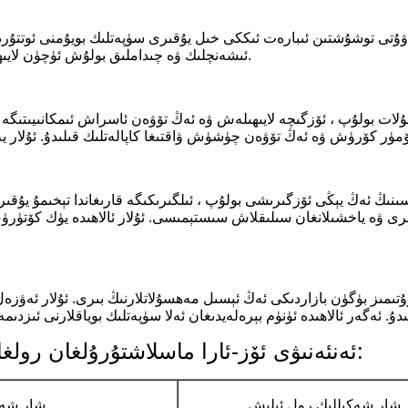
ۇتى توشۇشتىن ئىبارەت ئىككى خىل يۇقىرى سۈپەتلىك بويۇمنى ئوتتۇرىغا ق
ئىشەنچلىك ۋە چىداملىق بولۇش ئۈچۈن لايىھەلەنگەن بولۇپ ، ئۇلارنى كەڭ كۆلەمدە قوللىنىشقا ماس كېلىدۇ.
بولۇپ ، ئۆزگىچە لايىھىلەش ۋە ئەڭ تۆۋەن ئاسراش ئىمكانىيىتىگە ئىگە 
نىڭ ئەڭ يېڭى ئۆزگىرىشى بولۇپ ، ئىلگىرىكىگە قارىغاندا تېخىمۇ يۇقىرى ئ
رىياللىرى ۋە ياخشىلانغان سىلىقلاش سىستېمىسى. ئۇلار ئالاھىدە يۈك كۆ
تىمىز بۈگۈن بازاردىكى ئەڭ ئېسىل مەھسۇلاتلارنىڭ بىرى. ئۇلار ئەۋزەل ئ
ئەنئەنىۋى ئۆز-ئارا ماسلاشتۇرۇلغان رولغا سېلىشتۇرغاندا يېڭى بوياقنىڭ ئەۋزەللىكى:
شار شەكىللىك رول ئېلىش
شار شەك