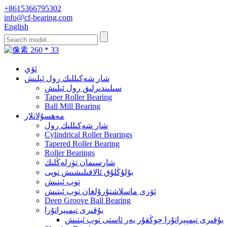
+8615366795302
info@cf-bearing.com
English
ئۆي
شار شەكىللىك رول ئېلىش
سىلىندىرلىق رول ئېلىش
Taper Roller Bearing
Ball Mill Bearing
مەھسۇلاتلار
شار شەكىللىك رول
Cylindrical Roller Bearings
Tapered Roller Bearing
Roller Bearings
شارسىمان تۈزلەڭلىك
بۇلۇڭلۇق ئالاقىلىشىش توپى
توپ ئېتىش
ئۆزى ماسلاشتۇرۇلغان توپ ئېتىش
Deep Groove Ball Bearing
يۇقىرى تېمپېراتۇرا
يۇقىرى تېمپېراتۇرا چوڭقۇر يەر ئاستى توپ ئېتىش