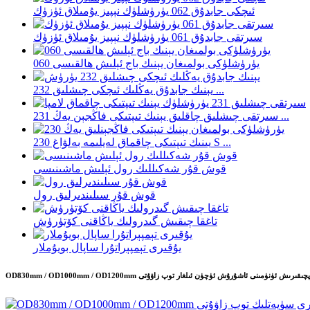
ئىچكى جابدۇق 062 يۈرۈشلۈك نېپىز يۇمىلاق ئۈزۈك
سىرتقى جابدۇق 061 يۈرۈشلۈك نېپىز يۇمىلاق ئۈزۈك
060 يۈرۈشلۈكى بولمىغان يېنىك باج ئېلىش ھالقىسى
يېنىك جابدۇق يەڭلىك ئىچكى چىشلىق 232 ...
سىرتقى چىشلىق چاقلىق يېنىك تىپتىكى فاڭجېن يەڭ 231 ...
يىنىك تىپتىكى چاقماق لەيلىمە بەلۋاغ 230 S ...
قوش قۇر شەكىللىك رول ئېلىش ماشىنىسى
قوش قۇر سىلىندىرلىق رول
تاغقا چىقىش گىدرولىك ياڭاقنى كۆتۈرۈش
يۇقىرى تېمپېراتۇرا ساپال بويۇملار
OD830mm / OD1000mm /  ئىشلەپچىقىرىش ئۈنۈمىنى ئاشۇرۇش ئۈچۈن ئىلغار توپ زاۋۇتى