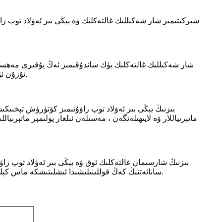
شىركىتىمىز شار شەكىللىك غالتەكلىك ۋە يېڭى بىر ئەۋلاد توپ زاۋ
شار شەكىللىك غالتەكلىك يۈك ساندۇقىمىز ئەڭ يۇقىرى مەھسۇلات 
ئۇزۇن ئۆمۈر كۆرۈش ۋە ئەڭ تۆۋەن چۈشۈش ۋاقتىغا كاپالەتلىك قىلىدۇ. ئۇلار يەنە ئۇپراش ، چىرىش ۋە سىلىقلاشنىڭ بۇلغىنىشىغا قارشى تۇرىدۇ.
بىزنىڭ يېڭى بىر ئەۋلاد توپ زاۋۇتىمىز كۆتۈرۈش تېخنىكىسى
ماتېرىياللار ۋە لايىھىلەنگەن ، مەسىلەن ئىلغار پولىمېر ماتې
بىزنىڭ شارسىمان غالتەكلىك ئوق ۋە يېڭى بىر ئەۋلاد توپ زاۋۇ
سانائەتنىڭ كەڭ قوللىنىلىشىدا ئىشلىتىشكە ماس كېلىدۇ. ئەگەر ئالاھىدە ئۈنۈم بېرەلەيدىغان ئەلا سۈپەتلىك بوياقلارنى ئىزدىمەكچى بولسىڭىز ، بىزنىڭ مەھسۇلات لىنىيىمىزدىن ئېشىپ كەتمەڭ.