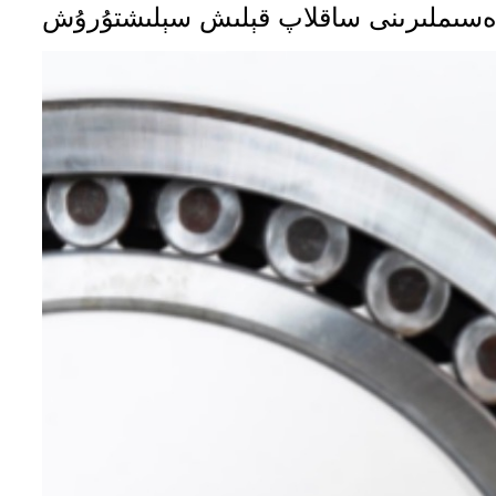
ەسىملىرىنى ساقلاپ قېلىش سېلىشتۇرۇش