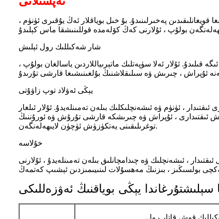
تەپسىلاتى
ويغانلىقىدىن پەخىرلىنىدۇ. بۇ خىل بوياقلار ئەڭ يۇقىرى ئۈنۈم ،
شار شەكىللىك رول ئېلىش
قىلىدۇ. ئۇلار ئەلا سۈپەتلىك ماتېرىياللاردىن ياسالغان بولۇپ ،
يېڭى ئەۋلاد توپ زاۋۇتى
ىقتىدار ، ئۈنۈم ۋە ئىشەنچلىكلىك بىلەن تەمىنلەيدۇ. ئۇلار ئىلغار
تۈرۈش ئىقتىدارى ، ئۇپراش ۋە چىرىشكە قارشى تۇرۇش ۋە ئورۇننىڭ
توغرىلىقىنى يەتكۈزۈش ئۈچۈن لايىھەلەنگەن.
خۇلاسە
ىقتىدار ، ئىشەنچلىك ۋە چىدامچانلىق بىلەن تەمىنلەيدۇ ، ئۇلارنى
ىللىك قوش قاتار رول