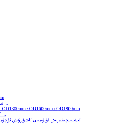
جۇڭگونىڭ توپ زاۋۇتى OD830 نىڭ تىرەك ئورنىنى ئالماشتۇرۇش ...
كۈچەيتىلگەن ئورۇنداش ئۈچۈن يېڭىلىق يارىتىشچان توپ زاۋۇتى ...