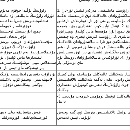
1. زاۋۇتنىڭ مايىللىقىنى مەركەز قىلىش ئۆز-ئارا
لاشتۇرۇلغان غالتەكلىك ئوق ئارىلىقىنىڭ ئەگمە
 مۇسابىقە يولىنى ئۆز-ئارا توغرىلاش ئارقىلىق
ئىشلەپچىقىرىش جەريانىدا ئىسس
تاماملىنىدۇ .2. ئۇنىڭ تېلېسكوپ ئىقتىدارى يوق ، ھەمدە
قوۋۇرغاسىز لايىھەلە
ىق تېمپېراتۇرا مۇھىتىغا ماس كېلىدۇ. تېمپېراتۇرا
تېمپېراتۇرىسىنىڭ ئوخشىما
ماتېرىياللىرى .3. زاۋۇتنىڭ كىرىش ئېغىزى ۋە چىقىش
ئۇچرايدىغان ئىس
ئىشلىتىلگەن ئۆز-ئارا ماسلاشتۇرۇلغان غالتەكنىڭ
مۇقىملاشتۇرۇلغان: قويۇپ بېرىش
كى ھالقىسىنىڭ قوش چىشلىق تەرىپى بار ، ھەر
زاۋۇت تۇڭىنىڭ ئورۇن ب
ئورۇن بەلگىلەش ئىقتىدارى بار. ئوق سىيرىلىش
مۇقىملاشتۇرىدۇ. يەم ئۇچى قوۋۇرغىسى
ئىقتىدارى يوق .4. ئۆزلۈكىدىن ماسلاشتۇرۇلغان رولنىڭ ئۈچ
ماي تۆشۈكى بار
بىر تۆشۈكتە ماي ​​تېمى بار. ئىشلەتكۈچىلەرنىڭ مەسىلىنى سىلىقلاش تېخىمۇ قۇلايلىق.
ار شەكىللىك غالتەكلىك مۇسابىقە يولى كىچىك
بۇ زاۋۇت يۇقىرى رادىئاتسىيە يۈكىگە
ىش رايونى بىلەن ئەگمە شەكىللىك ئالاقىلىشىش
لايىھىلەيمىز ، تېخىمۇ كۆپ ئالاق
چوڭ زاۋۇتلارنىڭ ئېغىرلىق كۆتۈرۈش ئىقتىدارى
يۈكىنى يېنىكلىتىش ئۈچۈن ، زاۋۇت تەلەپ قىلغان ئېغىرلىق ۋە تەسىر يۈكىگە يېتىمىز.
چەكلىك.
شارسىمان غالتەكلىك ئوقنىڭ ئومۇمىي خىزمەت مۇددىتى 3-
5 يىل
 يولنىڭ ئالاقىلىشىش يۈزىنىڭ ئېنېرگىيە تېجەش
قوش مۇسابىقە يولى لايىھ
ئۈنۈمى ئېنىق ئەمەس
قوزغىلىشچانلىقى كۆرۈنەرلىك تۆۋ