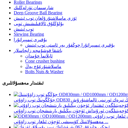
Roller Bearings
شارسىمان تۈزلەڭلىك
Deep Groove Ball Bearing
ئۆزى ماسلاشتۇرۇلغان توپ ئېتىش
بۇلۇڭلۇق ئالاقىلىشىش توپى
توپ ئېتىش
Slewing Bearing
يۇقىرى تېمپېراتۇرا
يۇقىرى تېمپېراتۇرا چوڭقۇر يەر ئاستى توپ ئېتىش
باشقا قوشۇمچە زاپچاسلار
ئايلانما خۇمدان
Cone crusher bushing
ماسلاشتۇرغۇچ يەڭ
Bolts Nuts & Washer
ئىقتىدار مەھسۇلاتلىرى
مەھسۇلاتنىڭ كۆپىيىشى ئۈچۈن ئىلغار توپ زاۋۇتى ...