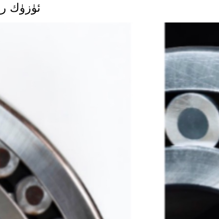
ئۈزۈك ر