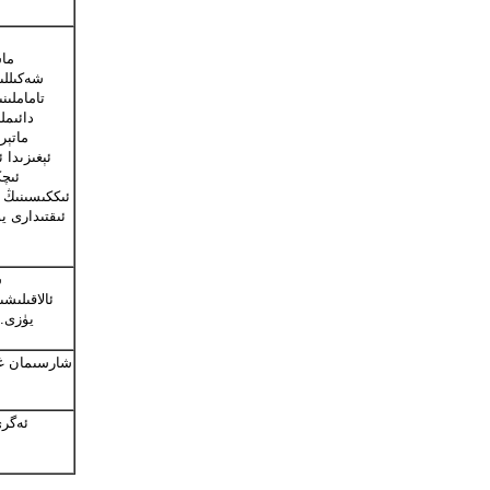
ماس
شەكىللىك
دائىمل
ئېغىزىدا 
ئىچ
ئىككىسىنىڭ 
ش
ئالاقىلىش
يۈزى. 
ئەگرى