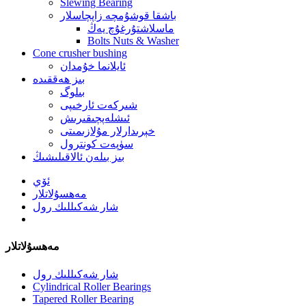
Slewing Bearing
باشقا قوشۇمچە زاپچاسلار
ماسلاشتۇرغۇچ يەڭ
Bolts Nuts & Washer
Cone crusher bushing
ئايلانما خۇمدان
بىز ھەققىدە
بىلوگ
شىركەت ئارخىپى
ئىشلەپچىقىرىش
خېرىدارلار مۇلازىمىتى
سۈپەت كونترول
بىز بىلەن ئالاقىلىشىڭ
ئۆي
مەھسۇلاتلار
شار شەكىللىك رول
مەھسۇلاتلار
شار شەكىللىك رول
Cylindrical Roller Bearings
Tapered Roller Bearing