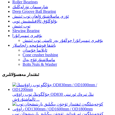
Roller Bearings
شارسىمان تۈزلەڭلىك
Deep Groove Ball Bearing
ئۆزى ماسلاشتۇرۇلغان توپ ئېتىش
بۇلۇڭلۇق ئالاقىلىشىش توپى
توپ ئېتىش
Slewing Bearing
يۇقىرى تېمپېراتۇرا
يۇقىرى تېمپېراتۇرا چوڭقۇر يەر ئاستى توپ ئېتىش
باشقا قوشۇمچە زاپچاسلار
ئايلانما خۇمدان
Cone crusher bushing
ماسلاشتۇرغۇچ يەڭ
Bolts Nuts & Washer
ئىقتىدار مەھسۇلاتلىرى
جۇڭگونىڭ توپ زاۋۇتى OD830 نىڭ تىرەك ئورنىنى
ئالماشتۇرۇش ...
كۈچەيتىلگەن ئورۇنداش ئۈچۈن يېڭىلىق يارىتىشچان توپ