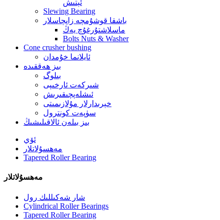
ئېتىش
Slewing Bearing
باشقا قوشۇمچە زاپچاسلار
ماسلاشتۇرغۇچ يەڭ
Bolts Nuts & Washer
Cone crusher bushing
ئايلانما خۇمدان
بىز ھەققىدە
بىلوگ
شىركەت ئارخىپى
ئىشلەپچىقىرىش
خېرىدارلار مۇلازىمىتى
سۈپەت كونترول
بىز بىلەن ئالاقىلىشىڭ
ئۆي
مەھسۇلاتلار
Tapered Roller Bearing
مەھسۇلاتلار
شار شەكىللىك رول
Cylindrical Roller Bearings
Tapered Roller Bearing