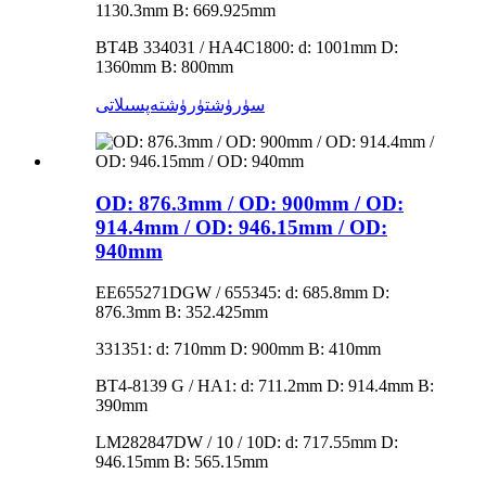
1130.3mm B: 669.925mm
BT4B 334031 / HA4C1800: d: 1001mm D:
1360mm B: 800mm
سۈرۈشتۈرۈش
تەپسىلاتى
OD: 876.3mm / OD: 900mm / OD:
914.4mm / OD: 946.15mm / OD:
940mm
EE655271DGW / 655345: d: 685.8mm D:
876.3mm B: 352.425mm
331351: d: 710mm D: 900mm B: 410mm
BT4-8139 G / HA1: d: 711.2mm D: 914.4mm B:
390mm
LM282847DW / 10 / 10D: d: 717.55mm D:
946.15mm B: 565.15mm