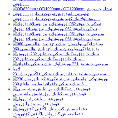
زاۋۇتى ...
مەھسۇلاتنىڭ كۆپىيىشى ئۈچۈن ئىلغار توپ زاۋۇتى ...
ئىچكى جابدۇق 062 يۈرۈشلۈك نېپىز يۇمىلاق ئۈزۈك
سىرتقى جابدۇق 061 يۈرۈشلۈك نېپىز يۇمىلاق ئۈزۈك
060 يۈرۈشلۈكى بولمىغان يېنىك باج ئېلىش ھالقىسى
يېنىك جابدۇق يەڭلىك ئىچكى چىشلىق 232 ...
سىرتقى چىشلىق چاقلىق يېنىك تىپتىكى فاڭجېن يەڭ 231 ...
يىنىك تىپتىكى چاقماق لەيلىمە بەلۋاغ 230 S ...
قوش قۇر شەكىللىك رول ئېلىش ماشىنىسى
قوش قۇر سىلىندىرلىق رول
تاغقا چىقىش گىدرولىك ياڭاقنى كۆتۈرۈش