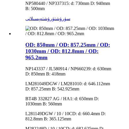
NP580440 / NP337315: d: 730mm D: 940mm
B: 500mm
سۈرۈشتۈرۈش
تەپسىلاتى
OD: 850mm / OD: 857.25mm / OD:
1030mm / OD: 812.8mm / OD:
965.2mm
NP143337 / JL580914 / NP660239: d: 630mm
D: 850mm B: 418mm
LM281049DGW / LM281010: d: 646.112mm
D: 857.25mm B: 542.925mm
BT4B 332827 AG / HA1: d: 650mm D:
1030mm B: 560mm
L281149DGW / 10 / 10CD: d: 660.4mm D:
812.8mm B: 365.125mm
M282249D / 10 / 10CD: d: 682.625mm D: