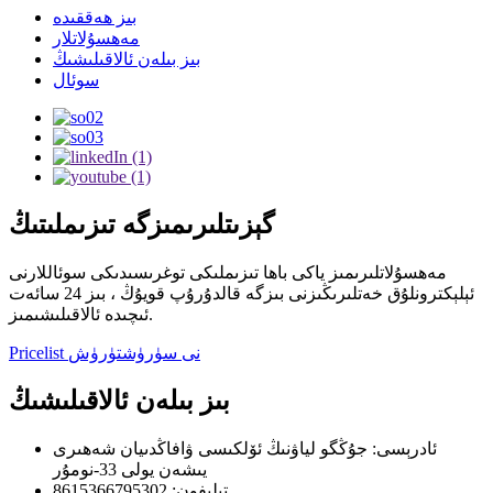
بىز ھەققىدە
مەھسۇلاتلار
بىز بىلەن ئالاقىلىشىڭ
سوئال
گېزىتلىرىمىزگە تىزىملىتىڭ
مەھسۇلاتلىرىمىز ياكى باھا تىزىملىكى توغرىسىدىكى سوئاللارنى
ئېلېكترونلۇق خەتلىرىڭىزنى بىزگە قالدۇرۇپ قويۇڭ ، بىز 24 سائەت
ئىچىدە ئالاقىلىشىمىز.
Pricelist نى سۈرۈشتۈرۈش
بىز بىلەن ئالاقىلىشىڭ
ئادرېسى: جۇڭگو لياۋنىڭ ئۆلكىسى ۋافاڭدىيان شەھىرى
يىشەن يولى 33-نومۇر
تېلېفون: 8615366795302