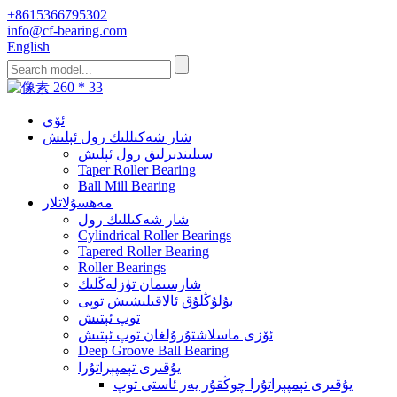
+8615366795302
info@cf-bearing.com
English
ئۆي
شار شەكىللىك رول ئېلىش
سىلىندىرلىق رول ئېلىش
Taper Roller Bearing
Ball Mill Bearing
مەھسۇلاتلار
شار شەكىللىك رول
Cylindrical Roller Bearings
Tapered Roller Bearing
Roller Bearings
شارسىمان تۈزلەڭلىك
بۇلۇڭلۇق ئالاقىلىشىش توپى
توپ ئېتىش
ئۆزى ماسلاشتۇرۇلغان توپ ئېتىش
Deep Groove Ball Bearing
يۇقىرى تېمپېراتۇرا
يۇقىرى تېمپېراتۇرا چوڭقۇر يەر ئاستى توپ