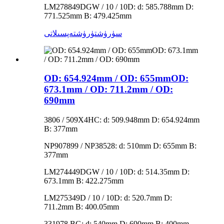
LM278849DGW / 10 / 10D: d: 585.788mm D:
771.525mm B: 479.425mm
سۈرۈشتۈرۈش
تەپسىلاتى
OD: 654.924mm / OD: 655mmOD:
673.1mm / OD: 711.2mm / OD:
690mm
3806 / 509X4HC: d: 509.948mm D: 654.924mm
B: 377mm
NP907899 / NP38528: d: 510mm D: 655mm B:
377mm
LM274449DGW / 10 / 10D: d: 514.35mm D:
673.1mm B: 422.275mm
LM275349D / 10 / 10D: d: 520.7mm D:
711.2mm B: 400.05mm
331978 BG: d: 540mm D: 690mm B: 400mm