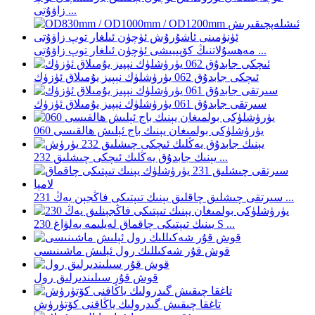
زاۋۇتى ...
مەھسۇلاتنىڭ كۆپىيىشى ئۈچۈن ئىلغار توپ زاۋۇتى ...
ئىچكى جابدۇق 062 يۈرۈشلۈك نېپىز يۇمىلاق ئۈزۈك
سىرتقى جابدۇق 061 يۈرۈشلۈك نېپىز يۇمىلاق ئۈزۈك
060 يۈرۈشلۈكى بولمىغان يېنىك باج ئېلىش ھالقىسى
يېنىك جابدۇق يەڭلىك ئىچكى چىشلىق 232 ...
سىرتقى چىشلىق چاقلىق يېنىك تىپتىكى فاڭجېن يەڭ 231 ...
يىنىك تىپتىكى چاقماق لەيلىمە بەلۋاغ 230 S ...
قوش قۇر شەكىللىك رول ئېلىش ماشىنىسى
قوش قۇر سىلىندىرلىق رول
تاغقا چىقىش گىدرولىك ياڭاقنى كۆتۈرۈش