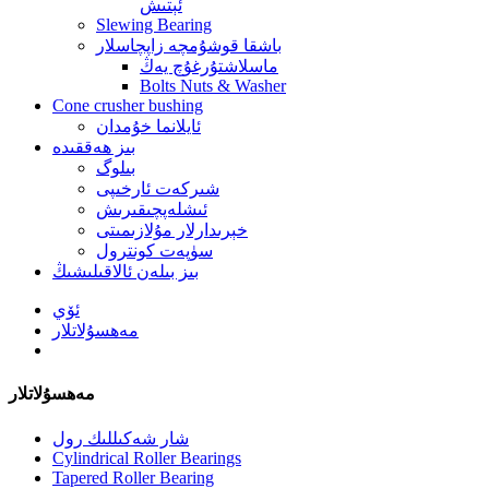
ئېتىش
Slewing Bearing
باشقا قوشۇمچە زاپچاسلار
ماسلاشتۇرغۇچ يەڭ
Bolts Nuts & Washer
Cone crusher bushing
ئايلانما خۇمدان
بىز ھەققىدە
بىلوگ
شىركەت ئارخىپى
ئىشلەپچىقىرىش
خېرىدارلار مۇلازىمىتى
سۈپەت كونترول
بىز بىلەن ئالاقىلىشىڭ
ئۆي
مەھسۇلاتلار
مەھسۇلاتلار
شار شەكىللىك رول
Cylindrical Roller Bearings
Tapered Roller Bearing