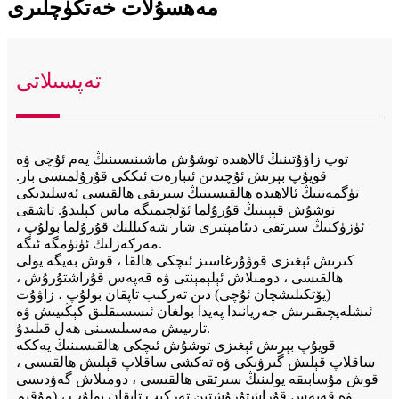
مەھسۇلات خەتكۈچلىرى
تەپسىلاتى
توپ زاۋۇتىنىڭ ئالاھىدە توشۇش ماشىنىسىنىڭ يەم ئۇچى ۋە
قويۇپ بېرىش ئۇچىدىن ئىبارەت ئىككى قۇرۇلمىسى بار.
تۈگمەننىڭ ئالاھىدە ھالقىسىنىڭ سىرتقى ھالقىسى ئەسلىدىكى
توشۇش قېپىنىڭ قۇرۇلما ئۆلچىمىگە ماس كېلىدۇ. تاشقى
ئۈزۈكنىڭ سىرتقى دىئامېتىرى شار شەكىللىك قۇرۇلما بولۇپ ،
مەركەزلىك ئۈنۈمگە ئىگە.
كىرىش ئېغىزى قوۋۇرغاسىز ئىچكى ھالقا ، قوش بەيگە يولى
ھالقىسى ، دومىلاش ئېلېمېنتى ۋە قەپەس قۇراشتۇرۇش ،
(يۆتكىلىشچان ئۇچى) دىن تەركىب تاپقان بولۇپ ، زاۋۇت
ئىشلەپچىقىرىش جەريانىدا پەيدا بولغان ئىسسىقلىق كېڭىيىش ۋە
تارىيىش مەسىلىسىنى ھەل قىلىدۇ.
قويۇپ بېرىش ئېغىزى توشۇش ئىچكى ھالقىسىنىڭ يەككە
ساقلاپ قېلىش گىرۋىكى ۋە تەكشى ساقلاپ قېلىش ھالقىسى ،
قوش مۇسابىقە يولىنىڭ سىرتقى ھالقىسى ، دومىلاش گەۋدىسى
ۋە قەپەس قۇراشتۇرۇشتىن تەركىب تاپقان بولۇپ ، (مۇقىم