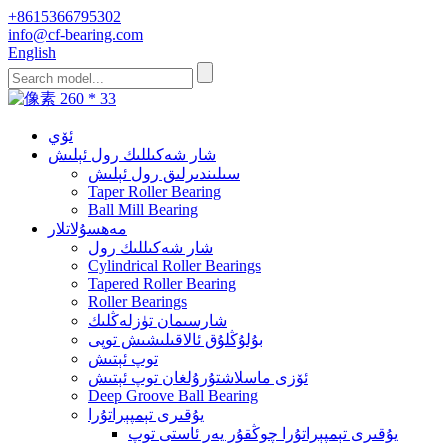
+8615366795302
info@cf-bearing.com
English
ئۆي
شار شەكىللىك رول ئېلىش
سىلىندىرلىق رول ئېلىش
Taper Roller Bearing
Ball Mill Bearing
مەھسۇلاتلار
شار شەكىللىك رول
Cylindrical Roller Bearings
Tapered Roller Bearing
Roller Bearings
شارسىمان تۈزلەڭلىك
بۇلۇڭلۇق ئالاقىلىشىش توپى
توپ ئېتىش
ئۆزى ماسلاشتۇرۇلغان توپ ئېتىش
Deep Groove Ball Bearing
يۇقىرى تېمپېراتۇرا
يۇقىرى تېمپېراتۇرا چوڭقۇر يەر ئاستى توپ