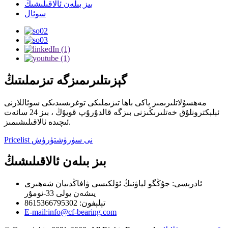
بىز بىلەن ئالاقىلىشىڭ
سوئال
گېزىتلىرىمىزگە تىزىملىتىڭ
مەھسۇلاتلىرىمىز ياكى باھا تىزىملىكى توغرىسىدىكى سوئاللارنى
ئېلېكترونلۇق خەتلىرىڭىزنى بىزگە قالدۇرۇپ قويۇڭ ، بىز 24 سائەت
ئىچىدە ئالاقىلىشىمىز.
Pricelist نى سۈرۈشتۈرۈش
بىز بىلەن ئالاقىلىشىڭ
ئادرېسى: جۇڭگو لياۋنىڭ ئۆلكىسى ۋافاڭدىيان شەھىرى
يىشەن يولى 33-نومۇر
تېلېفون: 8615366795302
E-mail:info@cf-bearing.com