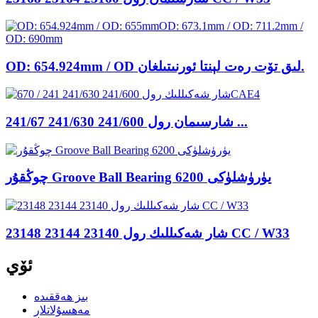
OD: 654.924mm / OD لىق تۆت رەت لېنتا ئورنىتىلغان.
شارسىمان رول 241/600 241/630 241/67 ...
چوڭقۇر Groove Ball Bearing 6200 يۈرۈشلۈكى
شار شەكىللىك رول 23140 23144 23148 ​​CC / W33
ئۆي
بىز ھەققىدە
مەھسۇلاتلار