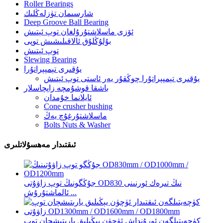
Roller Bearings
شارسىمان تۈزلەڭلىك
Deep Groove Ball Bearing
ئۆزى ماسلاشتۇرۇلغان توپ ئېتىش
بۇلۇڭلۇق ئالاقىلىشىش توپى
توپ ئېتىش
Slewing Bearing
يۇقىرى تېمپېراتۇرا
يۇقىرى تېمپېراتۇرا چوڭقۇر يەر ئاستى توپ ئېتىش
باشقا قوشۇمچە زاپچاسلار
ئايلانما خۇمدان
Cone crusher bushing
ماسلاشتۇرغۇچ يەڭ
Bolts Nuts & Washer
ئىقتىدار مەھسۇلاتلىرى
جۇڭگونىڭ توپ زاۋۇتى OD830 نىڭ تىرەك ئورنىنى
ئالماشتۇرۇش ...
كۈچەيتىلگەن ئورۇنداش ئۈچۈن يېڭىلىق يارىتىشچان توپ