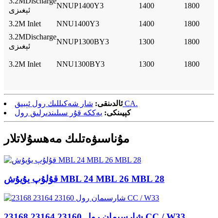
3.2MDischarge
NNUP1400Y3
1400
1800
ئېغىزى
3.2M Inlet
NNU1400Y3
1400
1800
3.2MDischarge
NNUP1300BY3
1300
1800
ئېغىزى
3.2M Inlet
NNU1300BY3
1300
1800
شار شەكىللىك رول ئېيىق CA.
ئالدىنقى:
كېيىنكى:
يەككە قۇر سىلىندىرلىق رول
مۇناسىۋەتلىك مەھسۇلاتلار
قۇلۇپ يۇيۇش MBL 24 MBL 26 MBL 28
شارسىمان رول 23160 23164 23168 CC / W33