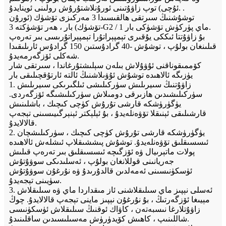
ئۇچى) توپ زاۋۇتىنى ئورۇنلاشتۇرۇش رولىنى ئوينايدۇ. .
توشۇشنىڭ سىرتقى ھالقىسىدا 3 مەركىزى تۆشۈك (ئورۇن
تۆشۈك) بار ، ھەر تۆشۈكتە 3-G2 / 1 ماي پۈركۈش تۆشۈكى بار.
بۇ زاۋۇتتا ئىككى يۇقىرى تېمپېراتۇرا تېمپېراتۇرىسى بىر تەرەپ
قىلىنغان بولۇپ ، توشۇش -40 گرادۇستىن 150 گرادۇس ئارىلىقىدا
شەكلى ئۆزگەرمەيدۇ.
كۆممىقوناقنى ئۇۋۇلاش بىلەن سېلىشتۇرغاندا ، سىرتقى شار
يۈزىگە ئالاھىدە توشۇش ئۇۋىلاشنىڭ ئالتە ئارتۇقچىلىقى بار
1. زاۋۇتنىڭ سىيرىلىش سۈركىلىشى ئىلگىرىكى سىيرىلىش
سۈركىلىشىدىن ھازىرقى دومىلاش سۈركىلىشىگە ئۆزگەردى.
يۈگۈرۈشكە قارشى تۇرۇش كۈچى كىچىك ، باشلىنىش
قارشىلىقى ئېنىقلا تۆۋەنلەيدۇ ، بۇ ئېلېكتر ئېنېرگىيىسىنى تېجەپ
قالالايدۇ.
2. يۈگۈرۈشكە قارشى تۇرۇش كۈچى كىچىك ، سۈركىلىشچان
ئىسسىقلىق تۆۋەنلەيدۇ. توشۇش پىششىقلاپ ئىشلەش ئالاھىدە
پولات ماتېرىيال ۋە ئۆزگىچە ئىسسىقلىق بىر تەرەپ قىلىش
جەريانىنى قوللانغان بولۇپ ، ئەسلىدىكى سوۋۇتۇش
ئۈسكۈنىسىنى ئەمەلدىن قالدۇرىدۇ ۋە نۇرغۇن سوۋۇتۇش
سۈيىنى تېجەيدۇ.
3. ئەسلى نېپىز ماي سىلىقلاشنى ئاز مىقداردا ماي ۋە سىلىقلاش
مېيىغا ئۆزگەرتىڭ ، بۇ نۇرغۇن نېپىز ماينى تېجەپ قالالايدۇ. چوڭ
زاۋۇتلارغا نىسبەتەن ، كاۋاك ئوقنىڭ سىلىقلاش ئۈسكۈنىسى
شاللىنىپ ، كاھىش كۆيدۈرۈش مەسىلىسىدىن ساقلىنىدۇ.