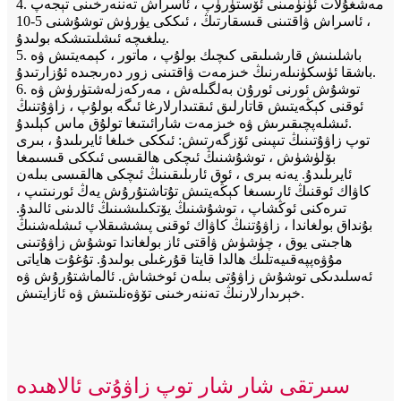
4. مەشغۇلات ئۈنۈمىنى ئۆستۈرۈپ ، ئاسراش تەننەرخىنى تېجەپ
، ئاسراش ۋاقتىنى قىسقارتىڭ ، ئىككى يۈرۈش توشۇشنى 5-10
يىلغىچە ئىشلىتىشكە بولىدۇ.
5. باشلىنىش قارشىلىقى كىچىك بولۇپ ، ماتور ، كېمەيتىش ۋە
باشقا ئۈسكۈنىلەرنىڭ خىزمەت ۋاقتىنى زور دەرىجىدە ئۇزارتىدۇ.
6. توشۇش ئورنى ئورۇن بەلگىلەش ، مەركەزلەشتۈرۈش ۋە
ئوقنى كېڭەيتىش قاتارلىق ئىقتىدارلارغا ئىگە بولۇپ ، زاۋۇتنىڭ
ئىشلەپچىقىرىش ۋە خىزمەت شارائىتىغا تولۇق ماس كېلىدۇ.
توپ زاۋۇتىنىڭ تىپىنى ئۆزگەرتىش: ئىككى خىلغا ئايرىلىدۇ ، بىرى
بۆلۈشۈش ، توشۇشنىڭ ئىچكى ھالقىسى ئىككى قىسىمغا
ئايرىلىدۇ. يەنە بىرى ، ئوق ئارىلىقىنىڭ ئىچكى ھالقىسى بىلەن
كاۋاك ئوقنىڭ ئارىسىغا كېڭەيتىش تۇتاشتۇرۇش يەڭ ئورنىتىپ ،
تىرەكنى ئوڭشاپ ، توشۇشنىڭ يۆتكىلىشىنىڭ ئالدىنى ئالىدۇ.
بۇنداق بولغاندا ، زاۋۇتنىڭ كاۋاك ئوقنى پىششىقلاپ ئىشلەشنىڭ
ھاجىتى يوق ، چۈشۈش ۋاقتى ئاز بولغاندا توشۇش زاۋۇتىنى
مۇۋەپپەقىيەتلىك ھالدا قايتا قۇرغىلى بولىدۇ. تۇغۇت ھاياتى
ئەسلىدىكى توشۇش زاۋۇتى بىلەن ئوخشاش. ئالماشتۇرۇش ۋە
خېرىدارلارنىڭ تەننەرخىنى تۆۋەنلىتىش ۋە ئازايتىش.
سىرتقى شار شار توپ زاۋۇتى ئالاھىدە