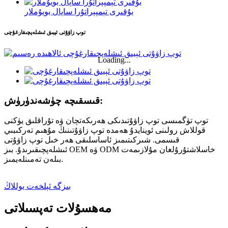
يۇقىرى تېمپېراتۇرا ساپال بويۇملار
توپ زاۋۇتى ئېيىق ئىشلەپچىقارغۇچى
Loading...
قىسقىچە چۈشەندۈرۈش:
توپ تۈگمىسى توپ زاۋۇتىدىكى ھەرىكەتچان ۋە تۇراقلىق يۈكنى
قوللاش رولىنى ئوينايدۇ ھەمدە توپ زاۋۇتىنىڭ مۇھىم تەركىبىي
قىسمى. شىركىتىمىز ئاساسلىقى ھەر خىل توپ زاۋۇتى
ئىشلەپچىقىرىدۇ. بىز OEM ۋە ODM خاسلاشتۇرۇلغان مۇلازىمەت
بىلەن تەمىنلەيمىز.
بىزگە ئېلخەت يوللاڭ
مەھسۇلات تەپسىلاتى